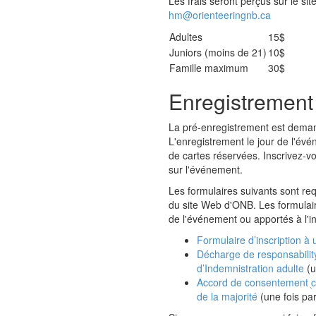
Les frais seront perçus sur le sit
hm@orienteeringnb.ca
Adultes
15$
Juniors (moins de 21)
10$
Famille maximum
30$
Enregistrement
La pré-enregistrement est deman
L'enregistrement le jour de l'évé
de cartes réservées. Inscrivez-vo
sur l'événement.
Les formulaires suivants sont req
du site Web d'ONB. Les formulair
de l'événement ou apportés à l'in
Formulaire d’inscription à 
Décharge de responsability
d’Indemnistration adulte
(u
Accord de consentement ֖cl
de la majorité
(une fois pa