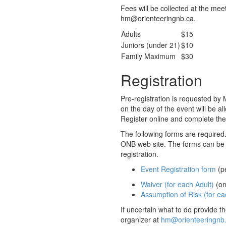
Fees will be collected at the meet
hm@orienteeringnb.ca.
Adults
$15
Juniors (under 21)
$10
Family Maximum
$30
Registration
Pre-registration is requested by
on the day of the event will be a
Register online and complete the
The following forms are required
ONB web site. The forms can be e
registration.
Event Registration form
(p
Waiver (for each Adult)
(on
Assumption of Risk (for ea
If uncertain what to do provide th
organizer at
hm@orienteeringnb