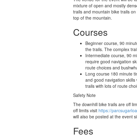
mixture of open and mostly dense
trails and mountain bike trails o
top of the mountain.
Courses
Beginner course, 90 minute
the trails. The complex trai
Intermediate course, 90 min
require good navigation skill
route choices and bushwh
Long course 180 minute ti
and good navigation skills w
trails with lots of route c
Safety Note
The downhill bike trails are off li
off limits visit
https://parcsugarloa
will also be posted at the event si
Fees