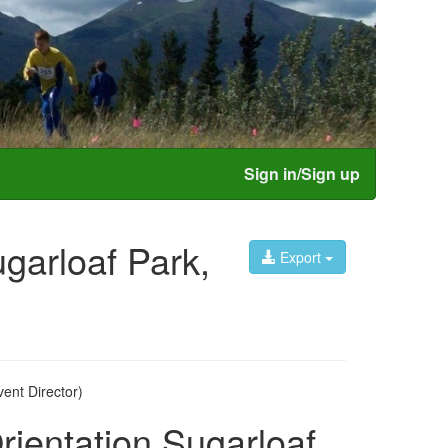
Sign in/Sign up
ugarloaf Park,
Export
ent Director)
rientation Sugarloaf