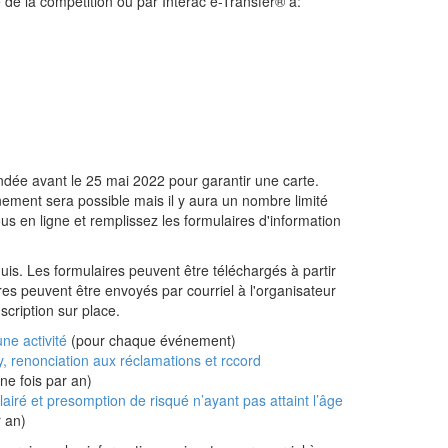
e de la compétition ou par Interac e-Transfer® à:
dée avant le 25 mai 2022 pour garantir une carte.
nement sera possible mais il y aura un nombre limité
us en ligne et remplissez les formulaires d'information
uis. Les formulaires peuvent être téléchargés à partir
es peuvent être envoyés par courriel à l'organisateur
scription sur place.
une activité
(pour chaque événement)
, renonciation aux réclamations et rccord
ne fois par an)
airé et presomption de risqué n’ayant pas attaint l’âge
r an)