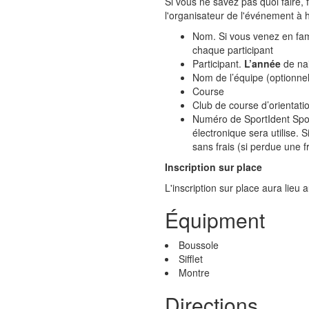
Si vous ne savez pas quoi faire, 
l'organisateur de l'événement à
Nom. Si vous venez en fami
chaque participant
Participant.
L’année
de nai
Nom de l’équipe (optionnel
Course
Club de course d’orientatio
Numéro de SportIdent Spor
électronique sera utilise. 
sans frais (si perdue une 
Inscription sur place
L'inscription sur place aura lie
Équipment
Boussole
Sifflet
Montre
Directions