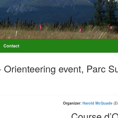
Contact
- Orienteering event, Parc S
Organizer
:
Harold McQuade
(Ev
Course d’O